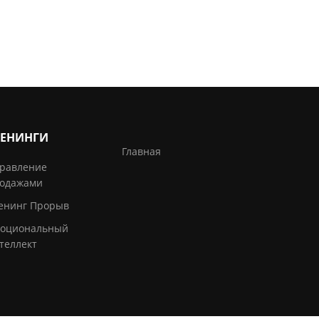
РЕНИНГИ
Главная
равление
одажами
енинг Прорыв
оциональный
теллект