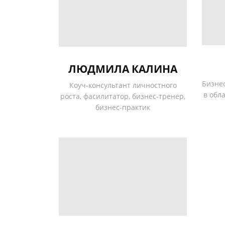
ЛЮДМИЛА КАЛИНА
Бизнес
Коуч-консультант личностного
в обл
роста, фасилитатор, бизнес-тренер,
бизнес-практик