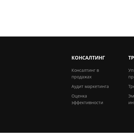
КОНСАЛТИНГ
Т
Консалтинг в
Уп
продажах
пр
Аудит маркетинга
Тр
Оценка
Эм
эффективности
ин