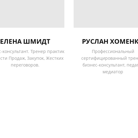
РУСЛАН ХОМЕН
ЕЛЕНА ШМИДТ
Профессиональный
-консультант. Тренер практик
сертифицированный трен
асти Продаж, Закупок, Жестких
бизнес-консультант, педаг
переговоров.
медиатор